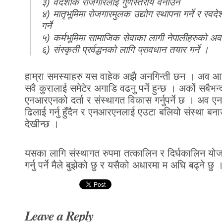
३) वैदेशीक रोजगारलाई गुणस्तरीय वनाउने
४) मातृभूमिमा रोजगारमुलक उद्योग स्थापना गर्ने र स्वद
गर्ने
५) कर्मभूमिमा सामाजिक सेवाका लागी नेपालीहरुको अवस्
६) संस्कृती प्रर्वद्धनको लागि प्रावधान तयार गर्ने ।
हाम्रा समस्याहरु यस वाहेक अझै अनगिन्ती छन । अव आउन
सवै कुरालाई समेटेर अगाडि वढनु पर्ने हुन्छ । अर्को सबैभन्दा
एनआरएनको दर्ता र संस्थागत विकास गर्नुपर्ने छ । अव ए
ढिलाई गर्नु हुँदैन र एनआरएनलाई एउटा बलियो संस्था बनाउन 
देखीन्छ ।
यसका लागि संस्थागत रुपमा तत्कालिन र दिर्घकालिन यो
गर्नु पर्ने मैले बुझेको छु र यसैको अधारमा म अघि बढ्ने छु 
Leave a Reply