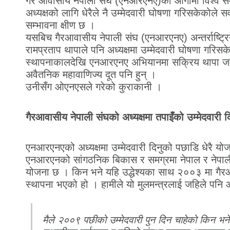
गैर आवासीय नेपाली संघ (एनआरएनए)को आगामी विश्व सम
अध्यक्षको लागि धेरैले नै उम्मेदवारी घोषणा गरिसकेकोले सर्
सम्भावना क्षीण छ ।
यसबिच गैरआवासीय नेपाली संघ (एनआरएनए) अन्तर्राष्ट्रि
रामप्रताप थापाले पनि अध्यक्षमा उम्मेदवारी घोषणा गरिस
स्थापनाकालदेखि एनआरएनए अभियानमा सक्रिय थापा जर्
अवैतनिक महावाणिज्य दूत पनि हुन् ।
उनीसँग ओएनएसले गरेको कुराकानी ।
गैरआवासीय नेपाली संघको अध्यक्षमा तपाइँको उम्मेदवारी 
एनआरएनएको अध्यक्षमा उम्मेदवारी दिनुको पछाडि धेरै योज
एनआरएनको सांगठनिक बिकास र समग्रमा नेपाल र नेपालीक
योजना छ । किन भने यहि उद्धेश्यका साथ २००३ मा गैर
स्थापना भएको हो । हामीले यो मुलमन्त्रलाई जहिले पनि आत
मैले २००९ पछीको उम्मेदवारी पुन दिन चाहेको किन 