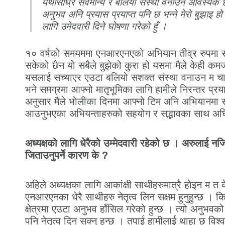
यथासीघ्र सर्वमान्य र बलियो संस्था वनाउन आवस्यक 
अनुभव अनि प्रयास प्रयाप्त पनि छ भन्ने मेरो बुझाइ हो 
लागि उमेदवारी दिने घोषणा गरेको हुँ ।
१० वर्षको समयममा एनआरएनएको अभियान तीव्र रुपमा स
सकेको छैन यो सबैले बुझेको कुरा हो यसमा मैले केही कमज
यसलाई सच्याएर एउटा बलियो सशक्त संस्था वनाउन म चाह
भने समग्रमा आफ्नो मातृभूमिका लागि हामीले निरन्तर प्रया
अनुसार मैले भोलीका दिनमा आफ्नो टिम अनि अभियानमा सगस
आउनुभएका अभियन्ताहरुको सहयोग र सद्भावका साथ अघि 
अध्यक्षको लागि धेरैको उम्मेदवारी रहेको छ । अरुलाई नज
जिताउनुपर्ने कारण के ?
अहिले अध्यक्षका लागि आकांक्षी साथीहरुमात्रै होइन म त क
एनआरएनका धेरै साथीहरु नेतृत्व लिन सक्षम हुनुहुन्छ । 
क्षेत्रमा एउटा अनुभव हाँसिल गरेको हुन्छ । त्यो अनुभ
पनि नेतृत्व दिन सक्नु हुन्छ । तपाई हामीलाई थाहा छ विश्