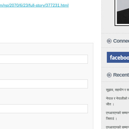
m/np/2070/6/23/full-story/377231.html
Connec
Recent
सुझाव, सहयोग र सद
नेपाल र नेपालीको स
जीत ।
एनआरएनको सम्मान र
जिताउं ।
एनआरएनको सम्मान 