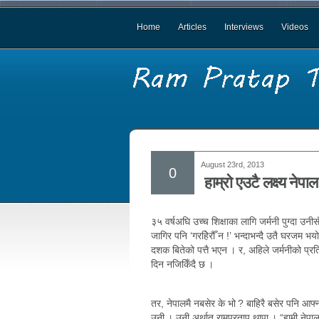
Home
Articles
Interviews
Videos
August 23rd, 2013
0
हाम्रो एउटै लक्ष्य नेपाल
३५ वर्षअघि उच्च शिक्षाका लागि जर्मनी पुग्दा उनी
जागिर पनि ‘गरहिेरौँ न !’ भन्दाभन्दै उतै घरजम भय
दशक बितेको पत्तै भएन । र, अहिले जर्मनीको प्रतिष्
दिन नजिकिँदै छ ।
तर, नेपालमै नबसेर के भो ? बाहिरै बसेर पनि आफ्न
उनी । उनी अर्थात् रामप्रताप थापा । “हामी नेपाल