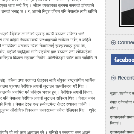
ेटिएका थापा भन्दै थिए । जीवन व्यवहारका क्रममा समयको झोक्काले
क्ने उनको भनाइ छ । र, आफ्नो निवृत्त जीवन पनि नेपालकै लागि खर्चिने
भएको वैदेशिक लगानीको प्रवाह कसरी बढाउन सकिन्छ भन्ने
गि उनी कहिले नेपालसम्बन्धी संस्थाहरूको सम्मेलन गर्छन् त कहिले
Connec
 नागरकिता अंगीकार गरेका नेपालीलाई झक्झक्याएर हुन्छ कि,
गरेर, यहाँको समृद्धिका लागि सहयोगी हात बढाउन उनी खोजिरहेका
तर्राष्ट्रिय विकास सहायता नियोग -जीटीजेड)मा समेत काम गर्दादेखि नै
Recent
ो), एसिया तथा प्रशान्त क्षेत्रका लागि संयुक्त राष्ट्रसंघीय आर्थिक
ालमा प्रत्यक्ष वैदेशिक लगानी जुटाउन सहजीकरण गर्दै थिए ।
ेपालतर्फ आकषिर्त गर्न सक्रिय भएका हुन् । वैदेशिक लगानी विभाग,
सुझाव, सहयोग र सद
्त्र पनि नेपालमा वैदेशिक लगानी जुटाउन सक्रिय थिए । नेपाल जर्मन
नेपाल र नेपालीको स
ो थियो । नेपाल टे्रड एन्ड इन्भेस्टमेन्ट सेन्टर स्थापना गरयिो ।
जीत ।
 मुलुकमा औद्योगिक विकासका सकारात्मक संकेत देखिएका थिए । थुपै्र
एनआरएनको सम्मान र
जिताउं ।
गरेपछि यी सबै काम अलपत्र परे । युनिडो र एस्क्याप भएर आउने
एनआरएनको सम्मान 