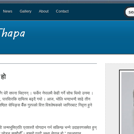
News
Gallery
About
Contact
 हो
सँग धेरै सपना थिएनन् । फर्केर नेपालमै केही गर्ने सोच थियो उनमा ।
ो, पारविारकि दायित्व बढ्दै गयो । आज, भोलि भन्दाभन्दै साढे तीन
ठित सेभिङ्स बैँक गु्रपको वित्त विश्लेषकको जागिरबाट निवृत्त हुने
ो जन्मभूमिप्रति प्रशस्तै योगदान गर्न सकिन्छ भन्ने उदाहरणसमेत हुन्
 छोड्न सक्दैनौँ । हाम्रो एउटै लक्ष्य नेपाल हो,” एनआरएन