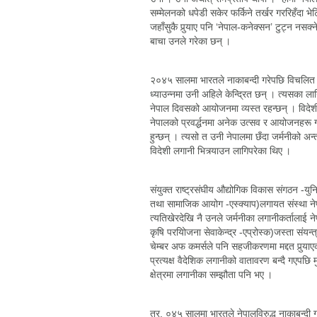
सम्मेलनको धपेडी सकेर फर्किने तर्खर गररिहँदा भ
जहाँसुकै पुर्‍याए पनि ‘नेपाल-कनेक्सन’ टुट्न नस
बाचा उनले गरेका छन् ।
२०४५ सालमा भारतले नाकाबन्दी गरेपछि विचलित 
ध्याउन्नमा उनी अहिले केन्दि्रत छन् । त्यसका ला
नेपाल दिवसको आयोजनमा व्यस्त रहन्छन् । विदेशी
नेपालको प्रवर्द्धनमा अनेक उत्सव र आयोजनहरू 
हुन्छन् । त्यसो त उनी नेपालमा छँदा जर्मनीको अन्
विदेशी लगानी भित्र्याउन लागिपरेका थिए ।
संयुक्त राष्ट्रसंघीय औद्योगिक विकास संगठन -युनिड
तथा सामाजिक आयोग -एस्क्याप)लगायत संस्था नेप
त्यतिखेरदेखि नै उनले जर्मनीका लगानीकर्तालाई न
कृषि परयिोजना सेवाकेन्द्र -एप्रोस्क)जस्ता संयन
चेम्बर अफ कमर्सले पनि सहजीकरणमा मद्दत पुर्‍याएक
प्रत्यक्ष वैदेशिक लगानीको वातावरण बन्दै गएपछि
क्षेत्रमा लगानीका सम्झौता पनि भए ।
तर, ०४५ सालमा भारतले नेपालविरुद्ध नाकाबन्दी 