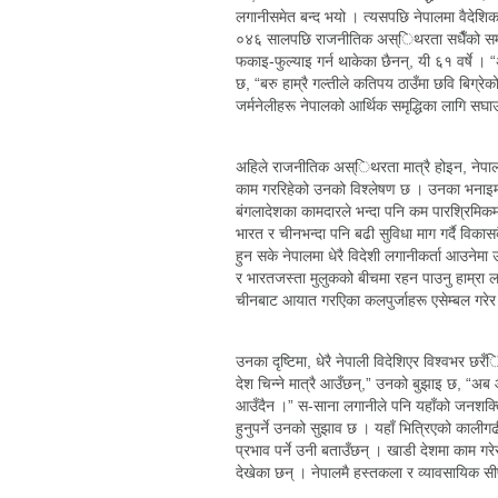
लगानीसमेत बन्द भयो । त्यसपछि नेपालमा वैदेशिक
०४६ सालपछि राजनीतिक अस्िथरता सधैँको समस्या
फकाइ-फुल्याइ गर्न थाकेका छैनन्, यी ६१ वर्षे । “
छ, “बरु हाम्रै गल्तीले कतिपय ठाउँमा छवि बिग्रेक
जर्मनेलीहरू नेपालको आर्थिक समृद्धिका लागि स
अहिले राजनीतिक अस्िथरता मात्रै होइन, नेपाल
काम गररिहेको उनको विश्लेषण छ । उनका भनाइमा
बंगलादेशका कामदारले भन्दा पनि कम पारश्रिमिकम
भारत र चीनभन्दा पनि बढी सुविधा माग गर्दै विका
हुन सके नेपालमा धेरै विदेशी लगानीकर्ता आउनेमा
र भारतजस्ता मुलुकको बीचमा रहन पाउनु हाम्रा ल
चीनबाट आयात गरएिका कलपुर्जाहरू एसेम्बल गरेर तिन
उनका दृष्टिमा, धेरै नेपाली विदेशिएर विश्वभर छरँ
देश चिन्ने मात्रै आउँछन्,” उनको बुझाइ छ, “अब
आउँदैन ।” स-साना लगानीले पनि यहाँको जनशक्तिल
हुनुपर्ने उनको सुझाव छ । यहाँ भित्रिएको काली
प्रभाव पर्ने उनी बताउँछन् । खाडी देशमा काम गरेर
देखेका छन् । नेपालमै हस्तकला र व्यावसायिक स