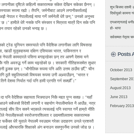
 लगानीका दृष्टिले कहिल्यै सकारात्मक संकेत देखिन सकेका छैनन् ।
शुभ बिजया दशमी 
का रूपमा रह्यो । तैपनि, जर्मनीबाट आउने लगानीकर्तालाई
दिर्घायुको कामना ग
अझै नेपाल र नेपालीलाई माया गर्ने जर्मनेली धेरै छन्,” उनको अनुभव
ो छ ।” हामीले धेरै नसके पनि संस्कार र मित्रता मात्रै दिन सके पनि
एनआरएनलाई धनीहरुको
घाउन तयार रहेको उनको भनाइ छ ।
हो- थापा
सर्वसम्मत नेतृत्व
को ट्रेड युनियन समस्याले पनि वैदेशिक लगानीका लागि विषसरह
, खाडी मुलुकहरूमा दक्षिण एसियाका भारत, पाकिस्तान र
Posts 
ा नेपाली कामदारले पसिना बगाइरहेका छन् तर आफ्नै देशमा भने
सकै गति अवरुद्ध गर्ने काम भइरहेको छ । सरकारी नीतिहरूसमेत सुधार
 उनी ढुक्क छन् । “भौगोलिक रूपमा पनि अति उत्तम ठाउँमा छौँ,” चीन
October 2013
ागि ठूलै सहुलियतको विषयका रूपमा उनी अथ्र्याउँछन्, “भारत र
September 20
ै देशमा निर्यात गर्दा पनि हामी प्रगति गर्न सक्छौँ ।”
August 2013
June 2013
िदा पनि वैदेशिक सहायता भित्र्याउन निकै मद्दत पुग्न सक्छ । “यहाँ
 आउने सबैजसो विदेशी लगानी र सहयोग नेपालीमार्फत नै आउँछ, नत्र
February 2013
ाई सीप दिन सक्ने भएकाले त्यसलाई पनि स्वागत गर्ने हाम्रो नीति
गढीले नेपालीहरूको स्वरोजगारशिलता र उद्यमशीलतामा सकारात्मक
 फर्केका धेरै युवाले नेपालमै स्वउद्यम गरेका उदाहरण उनले प्रशस्तै
ीपलाई औपचारकि शिक्षाको अंग बनाउन सक्नुपर्नेमा उनको जोड छ ।