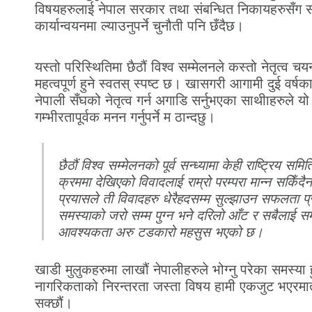
विषयहरुलाई नेपाल सरकार तथा संबन्धित निकायहरुसँग स
कार्यान्वयनमा ल्याउनुपर्ने चुनौती पनि छँदैछ।
यस्तो परिस्थितिमा छैठौं विश्व सम्मेलनले कस्तो नेतृत्व चयन 
महत्वपूर्ण हुने स्वतस् स्पष्ट छ। खासगरी आगामी दुई वर्
नेपाली सँघको नेतृत्व गर्न अगाडि सर्नुभएका साथीाहरुले य
गम्भीरतापूर्वक मनन गर्नुपर्ने म ठान्दछु।
छैठौं विश्व सम्मेलनको पूर्व सन्ध्यामा केही राष्ट्रिय सम
क्रममा देखिएको विवादलाई राम्रो परम्परा मान्न सकिँद
प्रयासले ती विवादहरु धेरैहदसम्म सुल्झाउन सफलता प्
समस्याको जरो सम्म पुग्न भने दरिलो आँट र सबैलाई समे
आवश्यकता अरु टडकारो महसुस भएको छ।
खाडी मुलुकहरुमा लाखौं नेपालीहरुले भोग्नु परेका समस्या ह
नागरिकताको निरन्तरता जस्ता विषय हामी एकजुट भएरमात्
सक्छौं।