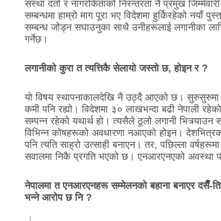
संस्था दर्ता र नागरकिताको निरन्तरता नै प्रमुख जिम्मेवा
सम्बन्धमा हाम्रो माग पूरा भए विदेशमा हुर्किरहेको नयाँ पु
सम्बन्ध जोड्न सघाउनुका साथै उनीहरूलाई लगानीका लागि
गर्नेछ।
लगानीको कुरा त त्यत्तिकै सेलायो जस्तो छ, होइन र ?
यो विषय स्थापनाकालदेखि नै उठ्दै आएको छ। सुरुसुरुम
कमी पनि रह्यो। विदेशमा ३० लाखभन्दा बढी नेपाली रहेको
सम्पन्न रहेको यथार्थ हो। त्यसैले ठूलो लगानी भित्र्या
विभिन्न कोषहरूको अवधारणा नआएको होइन। देशभित्रक
पनि त्यति साह्रो उत्साही बनाएन। तर, पछिल्ला वर्षहरूमा 
सवालमा निकै प्रगति भएको छ। एनआरएनएको अवस्था पनि
नेपालमा त एनआरएनहरू सम्मेलनको बहाना बनाएर दसैँ-त
भन्ने आरोप छ नि ?