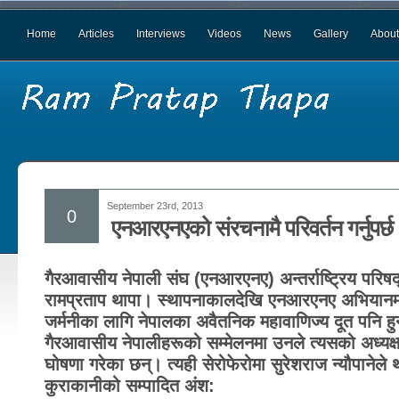
Home
Articles
Interviews
Videos
News
Gallery
About
September 23rd, 2013
0
एनआरएनएको संरचनामै परिवर्तन गर्नुपर्छ
गैरआवासीय नेपाली संघ (एनआरएनए) अन्तर्राष्ट्रिय परिषद्क
रामप्रताप थापा। स्थापनाकालदेखि एनआरएनए अभियानम
जर्मनीका लागि नेपालका अवैतनिक महावाणिज्य दूत पनि हुन
गैरआवासीय नेपालीहरूको सम्मेलनमा उनले त्यसको अध्यक्ष
घोषणा गरेका छन्। त्यही सेरोफेरोमा सुरेशराज न्यौपानेले 
कुराकानीको सम्पादित अंश: